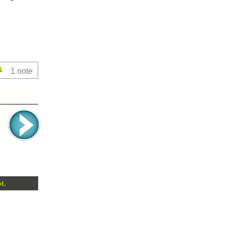
1
note
t.