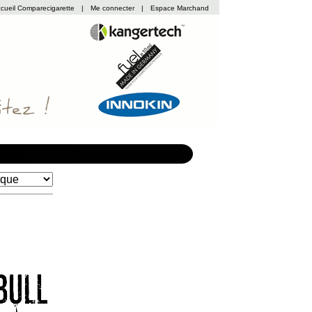
cueil Comparecigarette
|
Me connecter
|
Espace Marchand