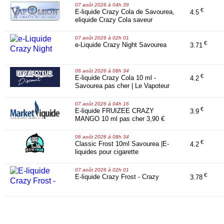
07 août 2026 à 04h 39
€
E-liquide Crazy Cola de Savourea,
4.5
eliquide Crazy Cola saveur
cocktail d'une boisson connue et
de bonbons cola | Vapoleon
07 août 2026 à 02h 01
€
e-Liquide Crazy Night Savourea
3.71
06 août 2026 à 08h 34
€
E-liquide Crazy Cola 10 ml -
4.2
Savourea pas cher | Le Vapoteur
Discount
07 août 2026 à 04h 16
€
E-liquide FRUIZEE CRAZY
3.9
MANGO 10 ml pas cher 3,90 €
06 août 2026 à 08h 34
€
Classic Frost 10ml Savourea |E-
4.2
liquides pour cigarette
électronique | LePetitFumeur
07 août 2026 à 02h 01
€
E-liquide Crazy Frost - Crazy
3.78